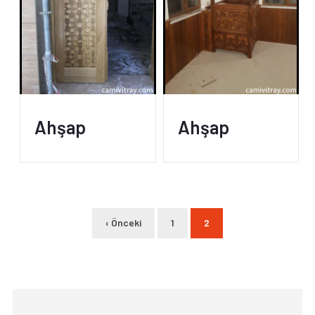
Ahşap
Ahşap
‹ Önceki
1
2