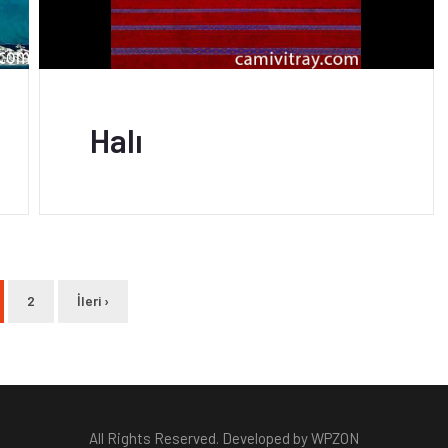
Halı
2
İleri ›
All Rights Reserved. Developed by WPZON