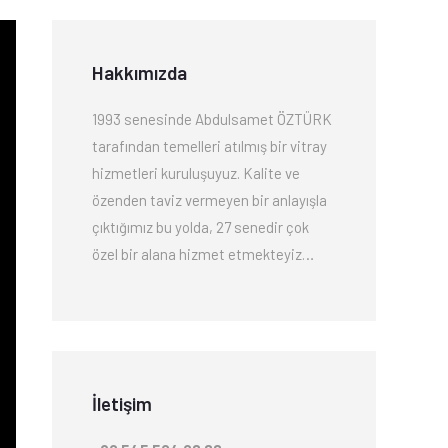
Hakkımızda
1993 senesinde Abdulsamet ÖZTÜRK
tarafından temelleri atılmış bir vitray
hizmetleri kuruluşuyuz. Kalite ve
özenden taviz vermeyen bir anlayışla
çıktığımız bu yolda, 27 senedir çok
özel bir alana hizmet etmekteyiz…
İletişim