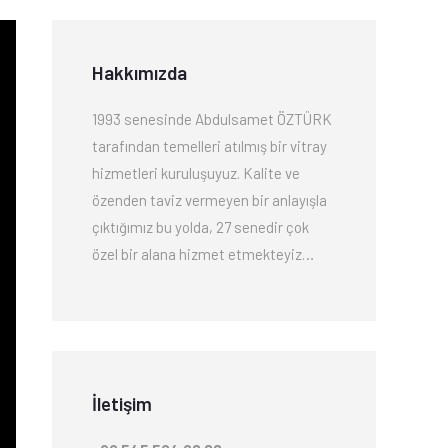
Hakkımızda
1993 senesinde Abdulsamet ÖZTÜRK
tarafından temelleri atılmış bir vitray
hizmetleri kuruluşuyuz. Kalite ve
özenden taviz vermeyen bir anlayışla
çıktığımız bu yolda, 27 senedir çok
özel bir alana hizmet etmekteyiz…
İletişim