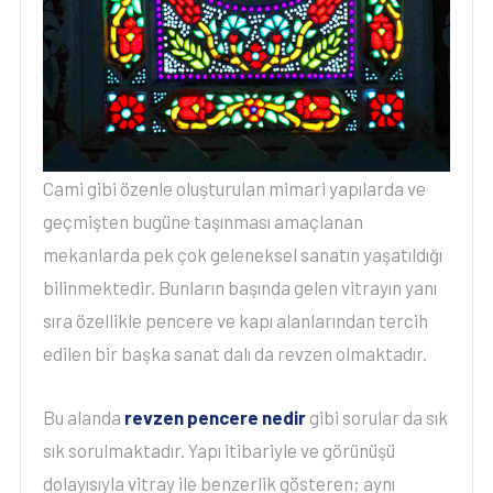
Cami gibi özenle oluşturulan mimari yapılarda ve
geçmişten bugüne taşınması amaçlanan
mekanlarda pek çok geleneksel sanatın yaşatıldığı
bilinmektedir. Bunların başında gelen vitrayın yanı
sıra özellikle pencere ve kapı alanlarından tercih
edilen bir başka sanat dalı da revzen olmaktadır.
Bu alanda
revzen pencere nedir
gibi sorular da sık
sık sorulmaktadır. Yapı itibariyle ve görünüşü
dolayısıyla vitray ile benzerlik gösteren; aynı