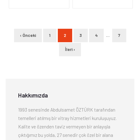
…
‹ Önceki
1
2
3
4
7
İleri ›
Hakkımızda
1993 senesinde Abdulsamet ÖZTÜRK tarafından
temelleri atılmış bir vitray hizmetleri kuruluşuyuz.
Kalite ve özenden taviz vermeyen bir anlayışla
çıktığımız bu yolda, 27 senedir çok özel bir alana